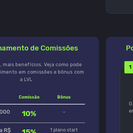
namento de Comissões
Po
, mais benefícios. Veja como pode
1
cimento em comissões e bônus com
a LVL
Comissão
Bônus
G
e
.000
-
10%
a R$
1 plano start
15%