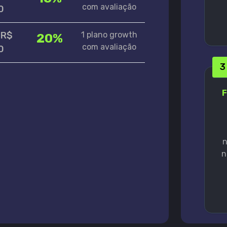
com avaliação
0
 R$
1 plano growth
20%
com avaliação
0
3
F
n
n