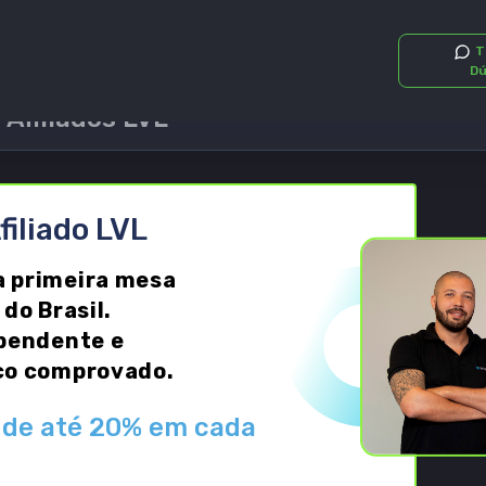
T
Dú
Afiliados LVL
filiado LVL
 primeira mesa
 do Brasil.
ependente e
co comprovado.
 de até 20% em cada