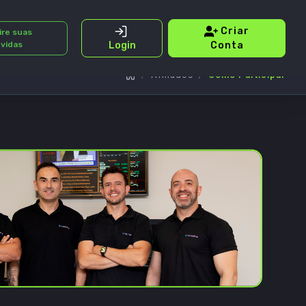
Criar
ire suas
vidas
Conta
Login
Afiliados
Como Participar