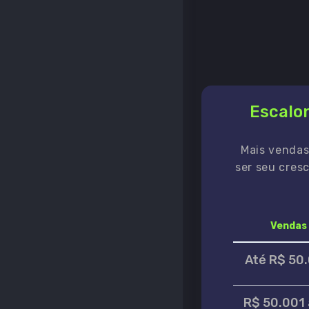
Escalo
Mais vendas
ser seu cres
Vendas
Até R$ 50
R$ 50.001 