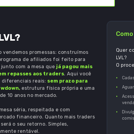
Como 
 LVL?
Quer co
ão vendemos promessas: construímos
LVL?
rograma de afiliados foi feito para
O proce
 junto com a mesa que
já pagou mais
em repasses aos traders
. Aqui você
•
Cadas
 diferenciais reais:
sem prazo para
•
Aguar
rawdown,
estrutura física própria e uma
 de 10 anos no mercado.
•
Acess
vendas
mesa séria, respeitada e com
•
Divul
ercado financeiro. Quanto mais traders
comis
 será o seu retorno. Simples,
amente rentável.