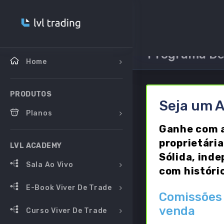
Programa De 
Home
PRODUTOS
Seja um A
Planos
Ganhe com a
proprietária
LVL ACADEMY
Sólida, ind
Sala Ao Vivo
com históri
E-Book Viver De Trade
Comissões
venda
Curso Viver De Trade